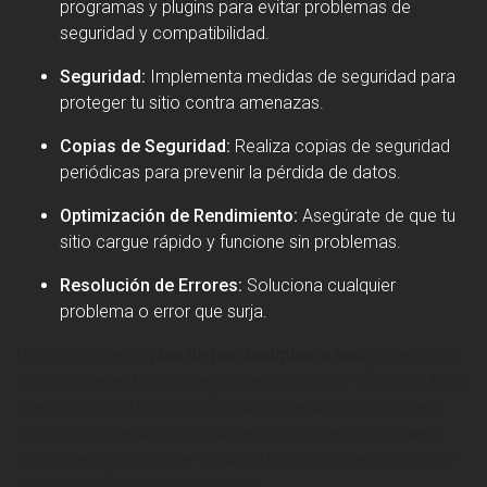
programas y plugins para evitar problemas de
seguridad y compatibilidad.
Seguridad:
Implementa medidas de seguridad para
proteger tu sitio contra amenazas.
Copias de Seguridad:
Realiza copias de seguridad
periódicas para prevenir la pérdida de datos.
Optimización de Rendimiento:
Asegúrate de que tu
sitio cargue rápido y funcione sin problemas.
Resolución de Errores:
Soluciona cualquier
problema o error que surja.
Recuerda que un
plan de mantenimiento web
es esencial
para mantener tu sitio seguro, actualizado y eficiente. Si no
cuentas con un equipo informático dedicado, considera
contratar un servicio de mantenimiento de páginas web
para asegurarte de que todas estas tareas se realicen de
manera profesional y constante.